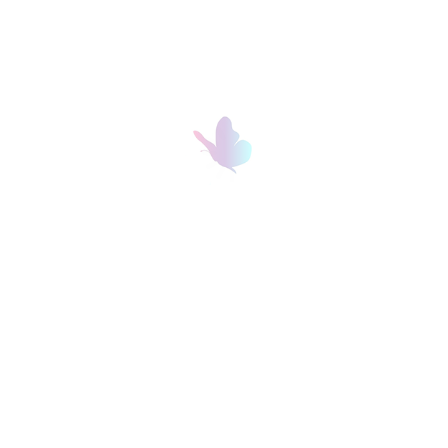
Facebook
Instagram
Tiktok
+421 903 210 388
B2B Partneri
info@icollagen.sk
Máte otázky? Napíšte nám.
iCollagen.sk, s.r.o.